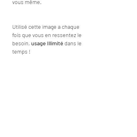
vous même.
Utilisé cette image a chaque 
fois que vous en ressentez le 
besoin, 
usage Illimité
 dans le 
temps !
N'attendez plus, Faites 
l'expérience de l'
expansion 
énergétique et ressentez avec 
plus de profondeur ce qui ce 
passe autours de vous 
!
Ps: L'Image de présentation n'est 
pas encodé, seul l'est le JPG 